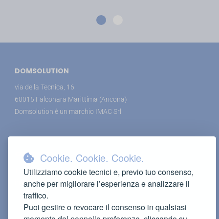
DOMSOLUTION
via della Tecnica, 16
60015 Falconara Marittima (Ancona)
Domsolution è un marchio IMAC Srl
CONTATTI
Cookie. Cookie. Cookie.
T (+39) 071 91 73 983
Utilizziamo cookie tecnici e, previo tuo consenso,
anche per migliorare l’esperienza e analizzare il
info@domsolution.it
traffico.
Puoi gestire o revocare il consenso in qualsiasi
momento dal pannello preferenze, cliccando su